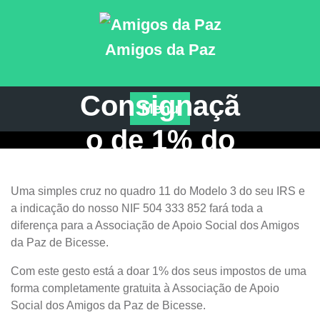
Skip
to
content
Amigos da Paz
Consignaçã
Menu
o de 1% do
IRS
Uma simples cruz no quadro 11 do Modelo 3 do seu IRS e
a indicação do nosso NIF 504 333 852 fará toda a
diferença para a Associação de Apoio Social dos Amigos
da Paz de Bicesse.
Com este gesto está a doar 1% dos seus impostos de uma
forma completamente gratuita à Associação de Apoio
Social dos Amigos da Paz de Bicesse.