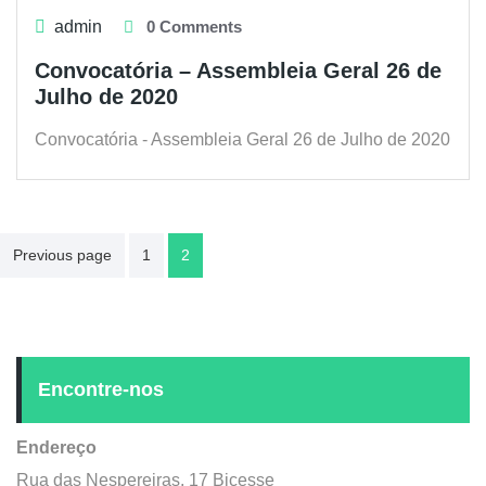
admin
0 Comments
Convocatória – Assembleia Geral 26 de
Julho de 2020
Convocatória - Assembleia Geral 26 de Julho de 2020
Paginação
Previous page
1
2
dos
conteúdos
Encontre-nos
Endereço
Rua das Nespereiras, 17 Bicesse