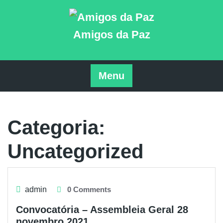
Skip
to
content
Amigos da Paz
Menu
Categoria:
Uncategorized
admin
0 Comments
Convocatória – Assembleia Geral 28
novembro 2021